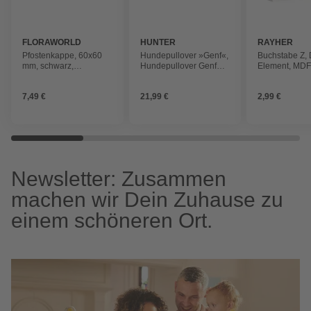
FLORAWORLD
HUNTER
RAYHER
Pfostenkappe, 60x60
Hundepullover »Genf«,
Buchstabe Z,
mm, schwarz,
Hundepullover Genf
Element, MDF,
Kunststoff, 1 Stück
30, anthrazit
9,7x2x11cm
7,49 €
21,99 €
2,99 €
Newsletter: Zusammen
machen wir Dein Zuhause zu
einem schöneren Ort.