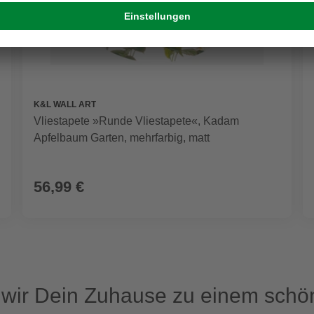
K&L WALL ART
Vliestapete »Runde Vliestapete«, Kadam
Apfelbaum Garten, mehrfarbig, matt
56,99 €
ir Dein Zuhause zu einem schön