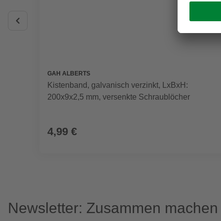
GAH ALBERTS
Kistenband, galvanisch verzinkt, LxBxH:
200x9x2,5 mm, versenkte Schraublöcher
4,99 €
Newsletter: Zusammen machen w