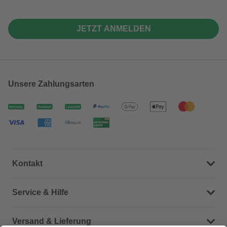
JETZT ANMELDEN
Unsere Zahlungsarten
Kontakt
Dein Kontakt zu uns
Service & Hilfe
Häufige Fragen (FAQ)
Versand & Lieferung