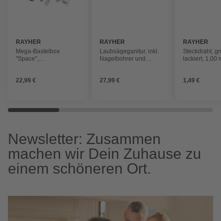
RAYHER
RAYHER
RAYHER
Mega-Bastelbox
Laubsägeganitur, inkl.
Steckdraht, g
"Space",
Nagelbohrer und
lackiert, 1,00
Bastelzubehör, 1.000
Sperrholzplatte, Box
cm, 25 Stück
Teile, weiß/blau/grün
22,99 €
27,99 €
1,49 €
Töne
Newsletter: Zusammen
machen wir Dein Zuhause zu
einem schöneren Ort.