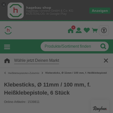
hagebau shop
Anzeigen
hagebau connect GmbH & Co. KG
KOSTENLOS- In Google Play
Wähle jetzt Deinen Markt
Klebesticks, Ø 11mm / 100 mm, f. Heißklebepistole, 6 
Heißklebepistolen-Zubehör
Klebesticks, Ø 11mm / 100 mm, f.
Heißklebepistole, 6 Stück
Online-Artikelnr.: 1539811