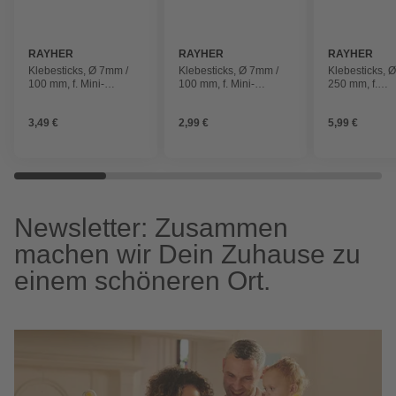
RAYHER
RAYHER
RAYHER
Klebesticks, Ø 7mm /
Klebesticks, Ø 7mm /
Klebesticks, 
100 mm, f. Mini-
100 mm, f. Mini-
250 mm, f.
Heißklebepistole, 6
Heißklebepistole, 6
Heißklebepist
Stück
Stück
Stück
3,49 €
2,99 €
5,99 €
Newsletter: Zusammen
machen wir Dein Zuhause zu
einem schöneren Ort.