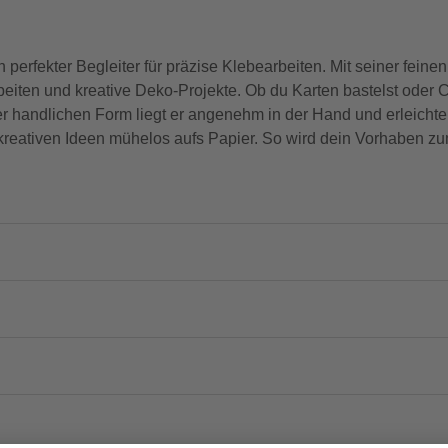
 perfekter Begleiter für präzise Klebearbeiten. Mit seiner feine
eiten und kreative Deko-Projekte. Ob du Karten bastelst oder Co
ner handlichen Form liegt er angenehm in der Hand und erleicht
e kreativen Ideen mühelos aufs Papier. So wird dein Vorhaben zu