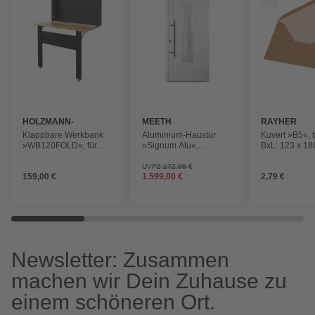
HOLZMANN-
MEETH
RAYHER
MASCHINEN
Klappbare Werkbank
Aluminium-Haustür
Kuvert »B5«, 
»WB120FOLD«, für
»Signum Alu«,
BxL: 123 x 18
Wandmontage,
satiniertes Glas, weiß,
Stück
klappbar, schwarz
nach Innen öffnend,
UVP
2.172,88 €
159,00 €
1.599,00 €
2,79 €
ohne Türgriff
Newsletter: Zusammen
machen wir Dein Zuhause zu
einem schöneren Ort.