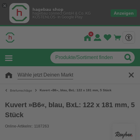
hagebau shop
Anzeigen
hagebau connect GmbH & Co. KG
KOSTENLOS- In Google Play
Wähle jetzt Deinen Markt
Kuvert »B6«, blau, BxL: 122 x 181 mm, 5 Stück
Briefumschläge
Kuvert »B6«, blau, BxL: 122 x 181 mm, 5
Stück
Online-Artikelnr.: 1187263