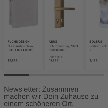
FUCHS DESIGN
ABUS
BOLSIUS
Glasbaustein Deko,
Schutzbeschlag, Stahl,
Grablicht »Nr
BxH: 145 x 145 mm
bronzefarben
«
UVP
51,99 €
15,99 €
44,99 €
3,49 €
Newsletter: Zusammen
machen wir Dein Zuhause zu
einem schöneren Ort.