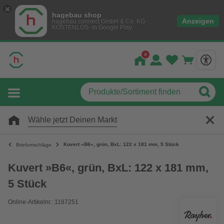
hagebau shop
Anzeigen
hagebau connect GmbH & Co. KG
KOSTENLOS- In Google Play
Wähle jetzt Deinen Markt
Kuvert »B6«, grün, BxL: 122 x 181 mm, 5 Stück
Briefumschläge
Kuvert »B6«, grün, BxL: 122 x 181 mm,
5 Stück
Online-Artikelnr.: 1187251