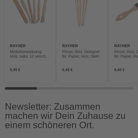
RAYHER
RAYHER
RAYHER
Modellierwerkzeug
Pinsel, Holz, Geeignet
Pinsel, Holz,
Holz, natur, 12 versch.
für: Papier, Holz, Stein
für: Papier, Ho
Spitzen, 6 Stück
Metall
5,49 €
6,49 €
9,49 €
Newsletter: Zusammen
machen wir Dein Zuhause zu
einem schöneren Ort.