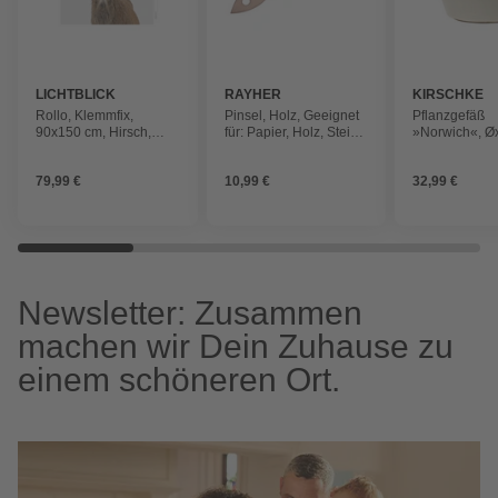
LICHTBLICK
RAYHER
KIRSCHKE
Rollo, ‎‎Klemmfix,
Pinsel, Holz, Geeignet
Pflanzgefäß
90x150 cm‎‎, Hirsch,
für: Papier, Holz, Stein,
»Norwich«, Øx
weiß braun
Metall
23 cm, creme
79,99 €
10,99 €
32,99 €
Newsletter: Zusammen
machen wir Dein Zuhause zu
einem schöneren Ort.