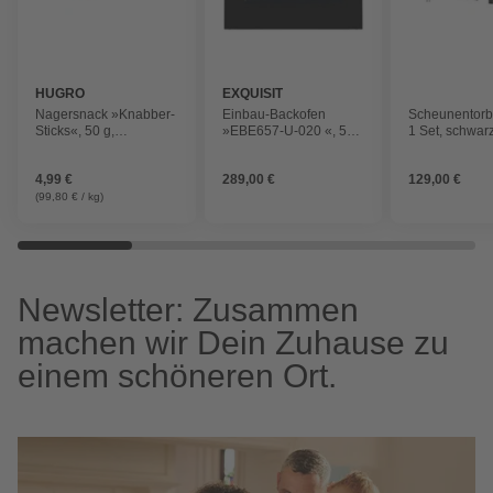
HUGRO
EXQUISIT
Nagersnack »Knabber-
Einbau-Backofen
Scheunentorb
Sticks«, 50 g,
»EBE657-U-020 «, 59 l,
1 Set, schwar
Haselnuss/Pastinake
metall, schwarz
4,99 €
289,00 €
129,00 €
(99,80 € / kg)
Newsletter: Zusammen
machen wir Dein Zuhause zu
einem schöneren Ort.