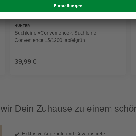
HUNTER
Suchleine »Convenience«, Suchleine
Convenience 15/1200, apfelgrün
39,99 €
ir Dein Zuhause zu einem schön
Exklusive Angebote und Gewinnspiele