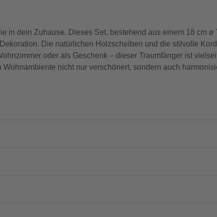
ie in dein Zuhause. Dieses Set, bestehend aus einem 18 cm ø
e Dekoration. Die natürlichen Holzscheiben und die stilvolle Ko
hnzimmer oder als Geschenk – dieser Traumfänger ist vielseiti
n Wohnambiente nicht nur verschönert, sondern auch harmonisie