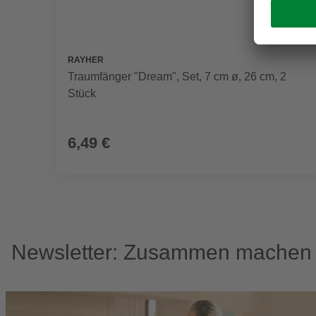
RAYHER
Traumfänger "Dream", Set, 7 cm ø, 26 cm, 2
Stück
6,49 €
Newsletter: Zusammen machen w