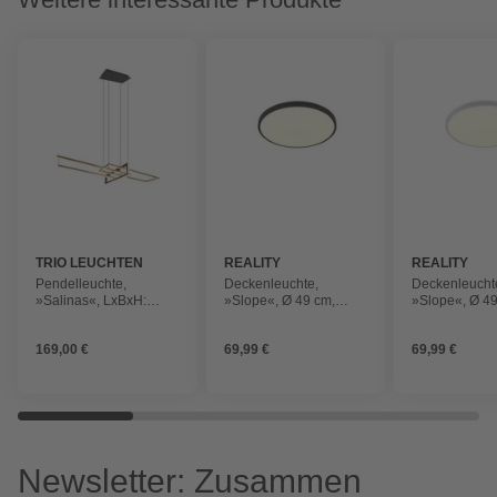
TRIO LEUCHTEN
REALITY
REALITY
Pendelleuchte,
Deckenleuchte,
Deckenleucht
»Salinas«, LxBxH:
»Slope«, Ø 49 cm,
»Slope«, Ø 49
40x110x150 cm,
dimmbar, schwarz matt
dimmbar, weiß
messingfarben
169,00 €
69,99 €
69,99 €
Newsletter: Zusammen