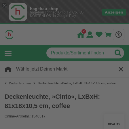
hagebau shop
Anzeigen
hagebau connect GmbH & Co. KG
KOSTENLOS- In Google Play
Wähle jetzt Deinen Markt
Deckenleuchte, »Cinto«, LxBxH: 81x18x10,5 cm, coffee
Deckenleuchten
Deckenleuchte, »Cinto«, LxBxH:
81x18x10,5 cm, coffee
Online-Artikelnr.: 1540517
REALITY