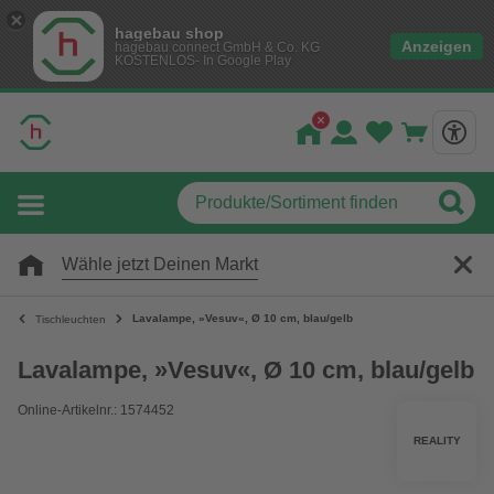
hagebau shop
Anzeigen
hagebau connect GmbH & Co. KG
KOSTENLOS- In Google Play
Wähle jetzt Deinen Markt
Lavalampe, »Vesuv«, Ø 10 cm, blau/gelb
Tischleuchten
Lavalampe, »Vesuv«, Ø 10 cm, blau/gelb
Online-Artikelnr.: 1574452
REALITY