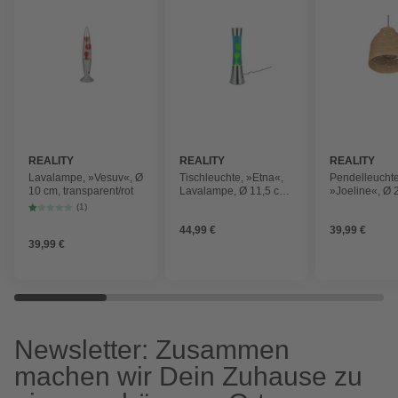
REALITY
REALITY
REALITY
Lavalampe, »Vesuv«, Ø
Tischleuchte, »Etna«,
Pendelleuchte
10 cm, transparent/rot
Lavalampe, Ø 11,5 cm,
»Joeline«, Ø 
H 39,5 cm, blau/gelb
schwarz matt
(1)
44,99 €
39,99 €
39,99 €
Newsletter: Zusammen
machen wir Dein Zuhause zu