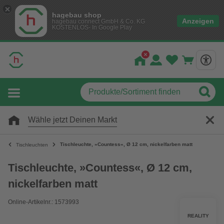
hagebau shop
Anzeigen
hagebau connect GmbH & Co. KG
KOSTENLOS- In Google Play
Wähle jetzt Deinen Markt
Tischleuchte, »Countess«, Ø 12 cm, nickelfarben matt
Tischleuchten
Tischleuchte, »Countess«, Ø 12 cm,
nickelfarben matt
Online-Artikelnr.: 1573993
REALITY