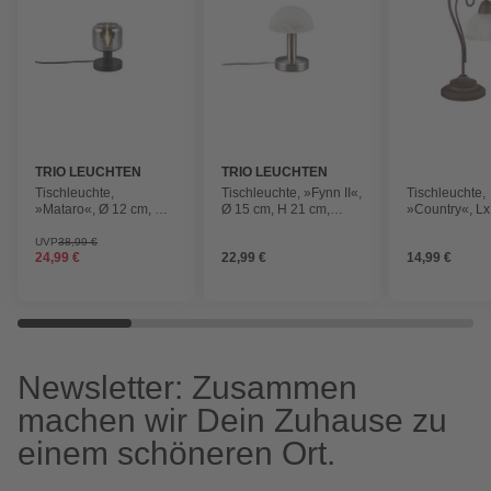
TRIO LEUCHTEN
TRIO LEUCHTEN
Tischleuchte,
Tischleuchte, »Fynn II«,
Tischleuchte,
»Mataro«, Ø 12 cm, H
Ø 15 cm, H 21 cm,
»Country«, Lx
18 cm, schwarz matt
nickelfarben matt
40x15,5 cm, r
UVP
38,99 €
24,99 €
22,99 €
14,99 €
Newsletter: Zusammen
machen wir Dein Zuhause zu
einem schöneren Ort.