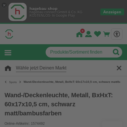
hagebau shop
Anzeigen
hagebau connect GmbH & Co. KG
KOSTENLOS- In Google Play
Wähle jetzt Deinen Markt
Wand-/Deckenleuchte, Metall, BxHxT: 60x17x10,5 cm, schwarz matt/bamb
Spots
Wand-/Deckenleuchte, Metall, BxHxT:
60x17x10,5 cm, schwarz
matt/bambusfarben
Online-Artikelnr.: 1574492