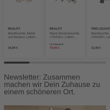
REALITY
REALITY
TRIO LEUCH
Wandleuchte, Metall
Wand-/Deckenleuchte,
Wandleuchte,
und Bambus, LxBxH:
»TRAVIA«, LxBxH:
»SHARP«, Lx
37x10,5x17 cm,
64,5x9x19 cm, schwarz
28x8,5x16 cm
schwarz
matt/natur/rauchfarben
matt/goldfarb
UVP
99,99 €
39,99 €
79,99 €
32,99 €
matt/bambusfarben
Newsletter: Zusammen
machen wir Dein Zuhause zu
einem schöneren Ort.