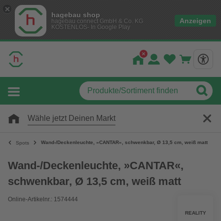
hagebau shop
Anzeigen
hagebau connect GmbH & Co. KG
KOSTENLOS- In Google Play
Wähle jetzt Deinen Markt
Wand-/Deckenleuchte, »CANTAR«, schwenkbar, Ø 13,5 cm, weiß matt
Spots
Wand-/Deckenleuchte, »CANTAR«,
schwenkbar, Ø 13,5 cm, weiß matt
Online-Artikelnr.: 1574444
REALITY