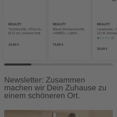
REALITY
REALITY
REALITY
Tischleuchte, »Prinz II«,
Wand-/Deckenleuchte,
Lavalampe, »
Ø 12 cm, schwarz matt
»AIMEE«, LxBxH:
10 cm, transpa
87,5x13x25 cm,
(1)
schwarz matt
19,99 €
79,99 €
39,99 €
Newsletter: Zusammen
machen wir Dein Zuhause zu
einem schöneren Ort.