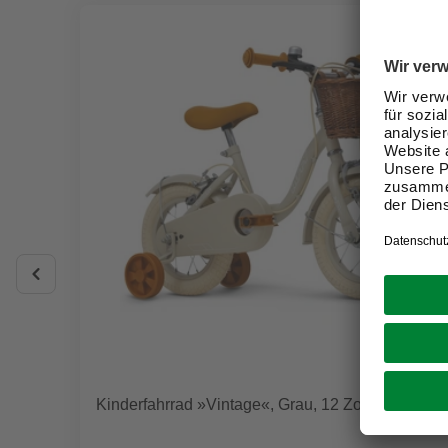
Kinderfahrrad »Vintage«, Grau, 12 Zoll