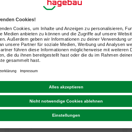
SCHILDMEYER
Highboard »Palermo«, (BxHxT): 59,8 x 110,5 x
32,6 cm, mattweiß