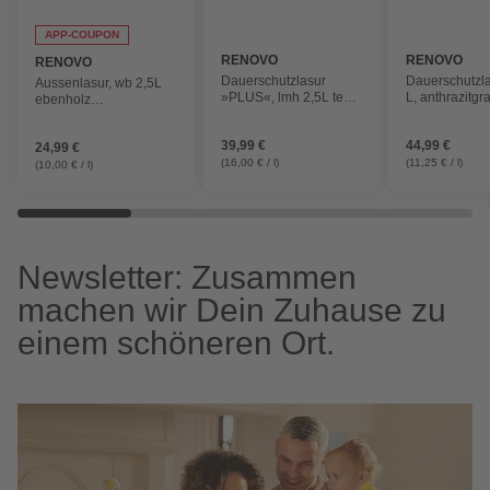
APP-COUPON
RENOVO
RENOVO
RENOVO
Dauerschutzlasur
Dauerschutzla
Aussenlasur, wb 2,5L
»PLUS«, lmh 2,5L teak
L, anthrazitgr
ebenholz
8412
wasserbasiert
39,99 €
44,99 €
24,99 €
(16,00 € / l)
(11,25 € / l)
(10,00 € / l)
Newsletter: Zusammen
machen wir Dein Zuhause zu
einem schöneren Ort.