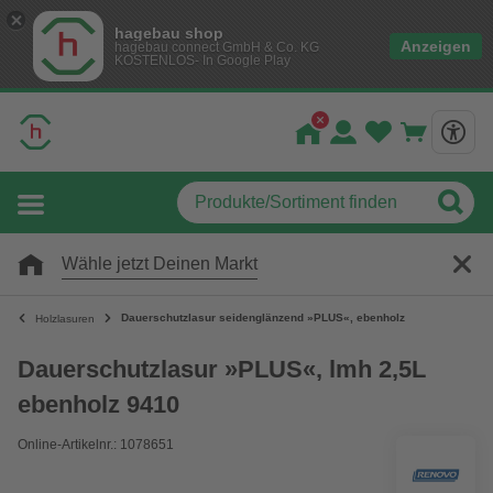
hagebau shop
Anzeigen
hagebau connect GmbH & Co. KG
KOSTENLOS- In Google Play
Wähle jetzt Deinen Markt
Dauerschutzlasur seidenglänzend »PLUS«, ebenholz
Holzlasuren
Dauerschutzlasur »PLUS«, lmh 2,5L
ebenholz 9410
Online-Artikelnr.: 1078651