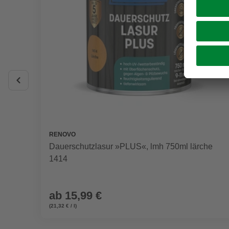
RENOVO
Dauerschutzlasur »PLUS«, lmh 750ml lärche
1414
ab
15,99 €
(21,32 € / l)