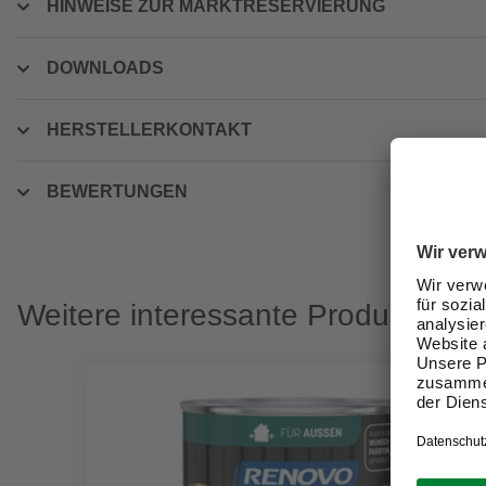
HINWEISE ZUR MARKTRESERVIERUNG
DOWNLOADS
HERSTELLERKONTAKT
BEWERTUNGEN
Weitere interessante Produkte