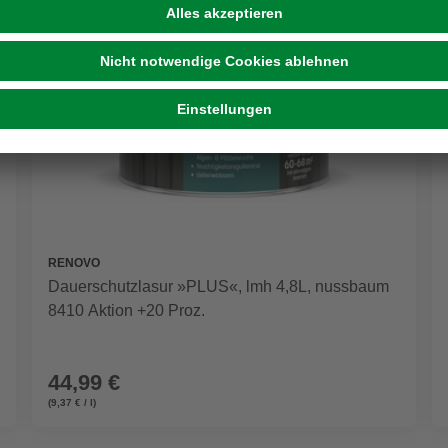
RENOVO
Dauerschutzlasur »PLUS«, lmh 4,8L, nussbaum
8410 Aktion +20 Proz.
44,99 €
(9,37 € / l)