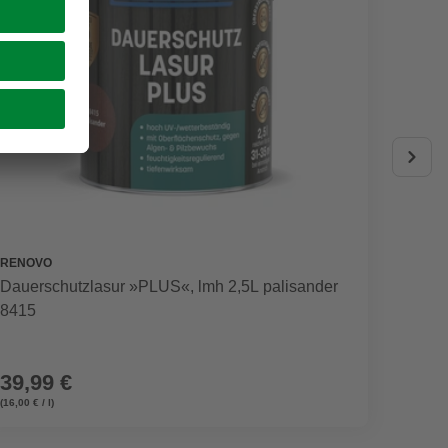
RENOVO
RENOV
Dauerschutzlasur »PLUS«, lmh 2,5L palisander
Dauer
8415
8414
39,99 €
ab
1
(16,00 € / l)
(21,32 € / 