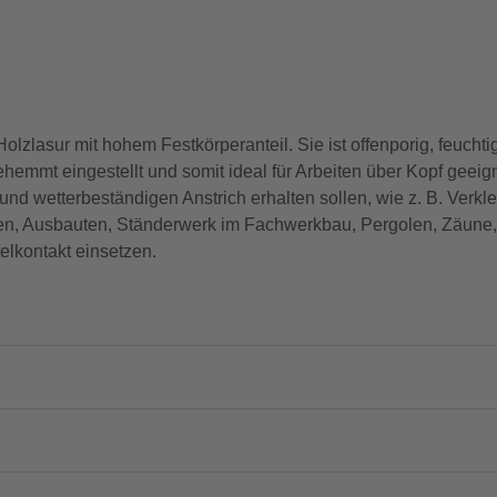
zlasur mit hohem Festkörperanteil. Sie ist offenporig, feuchtig
mmt eingestellt und somit ideal für Arbeiten über Kopf geeignet
nd wetterbeständigen Anstrich erhalten sollen, wie z. B. Verkl
n, Ausbauten, Ständerwerk im Fachwerkbau, Pergolen, Zäune, 
elkontakt einsetzen.