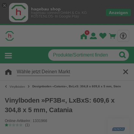
hagebau shop
Anzeigen
hagebau connect GmbH & Co. KG
KOSTENLOS- In Google Play
Wähle jetzt Deinen Markt
Designboden »Catania«, BxLxS: 304,8 x 609,6 x 5 mm, Stein
Vinylböden
Vinylboden »PF3B«, LxBxS: 609,6 x
304,8 x 5 mm, Catania
Online-Artikelnr.: 1331966
(1)