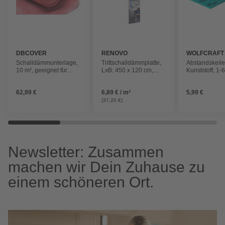
DBCOVER
RENOVO
WOLFCRAFT
Schalldämmunterlage,
Trittschalldämmplatte,
Abstandskeile
10 m², geeignet für
LxB: 450 x 120 cm,
Kunststoff, 1-
Vinyl und SPC-Böden
Stärke: 1,5 mm, 5,4 m²,
Stück
grau
62,99 €
6,89 € / m²
5,99 €
(37,20 €)
Newsletter: Zusammen
machen wir Dein Zuhause zu
einem schöneren Ort.