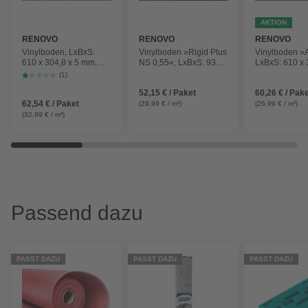
AKTION
RENOVO
RENOVO
RENOVO
Vinylboden, LxBxS:
Vinylboden »Rigid Plus
Vinylboden »A
610 x 304,8 x 5 mm,
NS 0,55«, LxBxS: 935 x
LxBxS: 610 x 
Beton grau
465,5 x 6,5 mm
mm, Andria
(1)
52,15 € / Paket
60,26 € / Pak
62,54 € / Paket
(29,99 € / m²)
(26,99 € / m²)
(32,99 € / m²)
Passend dazu
PASST DAZU
PASST DAZU
PASST DAZU