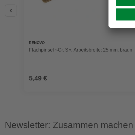
RENOVO
Flachpinsel »Gr. S«, Arbeitsbreite: 25 mm, braun
5,49 €
Newsletter: Zusammen machen w