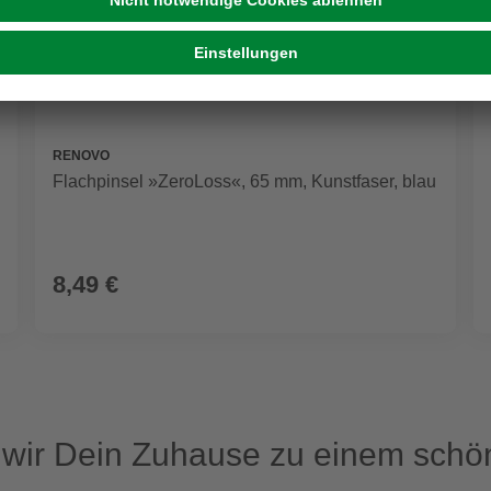
RENOVO
Flachpinsel »ZeroLoss«, 65 mm, Kunstfaser, blau
8,49 €
ir Dein Zuhause zu einem schön