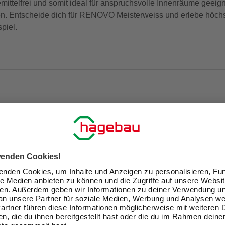
emittelfrei und somit ideal für anspruchsvolle Innenräume geeign
egen. Entscheide dich für RENOVO Meisterweiss und erlebe höch
piel.