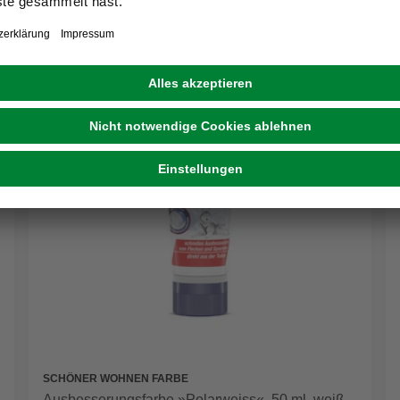
SCHÖNER WOHNEN FARBE
Ausbesserungsfarbe »Polarweiss«, 50 ml, weiß,