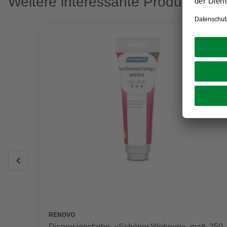
Weitere interessante Produkte
RENOVO
Dispersionsfarbe, »Schöner Wohnen«, matt, 250