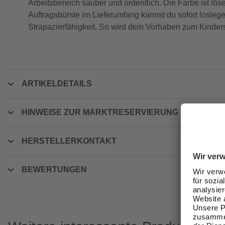
Arbeitsbereich sauber und ordentlich. Die Farbe ist lös
Auftragsbürste im Lieferumfang kannst du sofort losl
Strapazierfähigkeit. So wird dein Vorhaben zum Kinders
ARTIKELDETAILS
HINWEISE ZUR MARKTRESERVIERUNG
HERSTELLERKONTAKT
BEWERTUNGEN