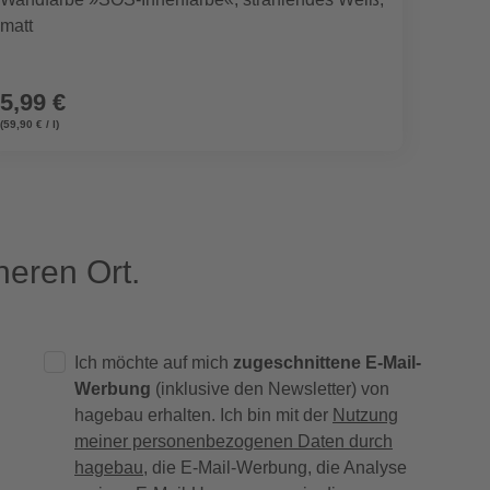
matt
weiß, 
5,99 €
ab
7
(59,90 € / l)
(39,95 € / 
eren Ort.
Ich möchte auf mich
zugeschnittene E-Mail-
Werbung
(inklusive den Newsletter) von
hagebau erhalten. Ich bin mit der
Nutzung
meiner personenbezogenen Daten durch
hagebau
, die E-Mail-Werbung, die Analyse