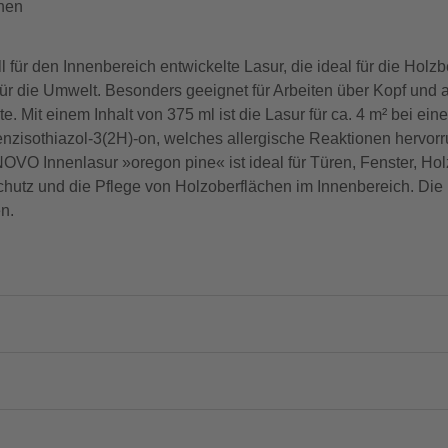
chen
 für den Innenbereich entwickelte Lasur, die ideal für die Holz
für die Umwelt. Besonders geeignet für Arbeiten über Kopf und 
e. Mit einem Inhalt von 375 ml ist die Lasur für ca. 4 m² bei eine
Benzisothiazol-3(2H)-on, welches allergische Reaktionen hervorr
ENOVO Innenlasur »oregon pine« ist ideal für Türen, Fenster, Ho
Schutz und die Pflege von Holzoberflächen im Innenbereich. Die 
n.