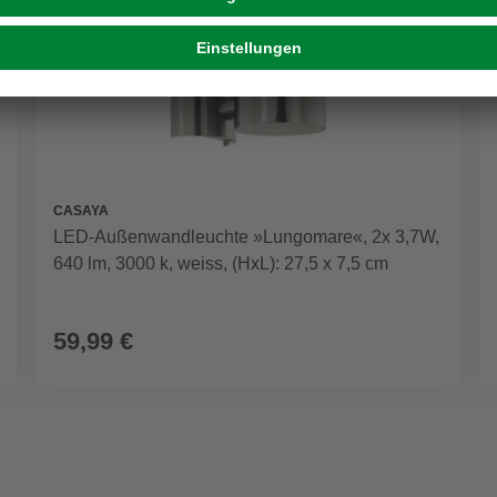
CASAYA
LED-Außenwandleuchte »Lungomare«, 2x 3,7W,
640 lm, 3000 k, weiss, (HxL): 27,5 x 7,5 cm
59,99 €