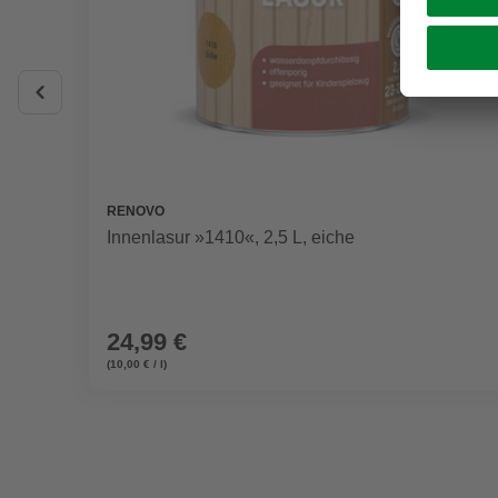
RENOVO
Innenlasur »1410«, 2,5 L, eiche
24,99 €
(10,00 € / l)