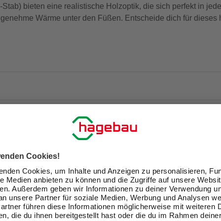
tab) bieten eine realistische Holzoptik, die sich perfekt in jede
ngenehme Wärme unter den Füßen. Entscheide dich für dieses 