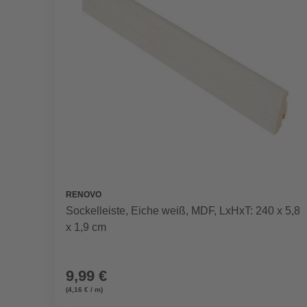
RENOVO
Sockelleiste, Eiche weiß, MDF, LxHxT: 240 x 5,8
x 1,9 cm
9,99 €
(4,16 € / m)