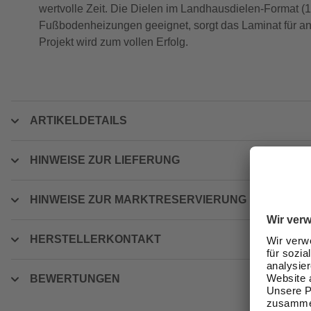
wertvolle Zeit. Die Dielen im Landhausdielen-Format (1-S
Fußbodenheizungen geeignet, sorgt das Laminat für a
Projekt wird zum vollen Erfolg.
ARTIKELDETAILS
HINWEISE ZUR LIEFERUNG
HINWEISE ZUR MARKTRESERVIERUNG
HERSTELLERKONTAKT
BEWERTUNGEN