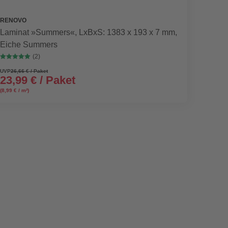
RENOVO
EGGER
Laminat »Summers«, LxBxS: 1383 x 193 x 7 mm,
Lamina
Eiche Summers
mm, Al
(2)
UVP
26,66 € / Paket
23,99 € / Paket
29,4
(8,99 € / m²)
(11,79 € /