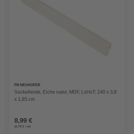
FN NEUHOFER
Sockelleiste, Eiche natur, MDF, LxHxT: 240 x 3,8
x 1,85 cm
8,99 €
(3,75 € / m)