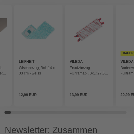
DAUER
LEIFHEIT
VILEDA
VILEDA
L:
Wischbezug, BxL 14 x
Ersatzbezug
Bodenw
e: 5
33 cm - weiss
»Ultramat«, BxL: 27,5 x
»Ultrama
n
14 cm - weiss
105 cm -
12,99 EUR
13,99 EUR
20,99 
Newsletter: Zusammen