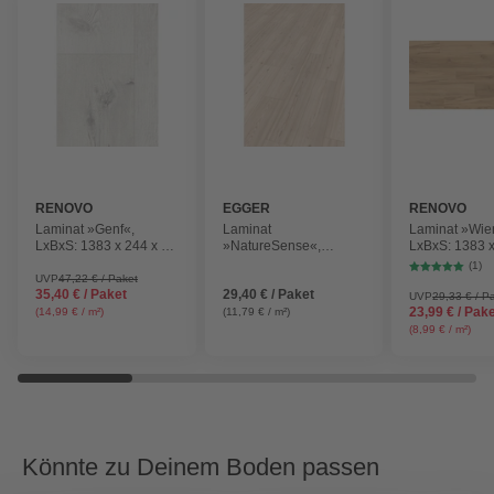
RENOVO
EGGER
RENOVO
Laminat »Genf«,
Laminat
Laminat »Wie
LxBxS: 1383 x 244 x 8
»NatureSense«,
LxBxS: 1383 x
mm, Kastanie Genf
LxBxS: 1292 x 193 x 7
mm, Eiche Wi
(1)
mm, Alexandria Pinie
UVP
47,22 € / Paket
35,40 € / Paket
29,40 € / Paket
UVP
29,33 € / P
23,99 € / Pak
(14,99 € / m²)
(11,79 € / m²)
(8,99 € / m²)
Könnte zu Deinem Boden passen