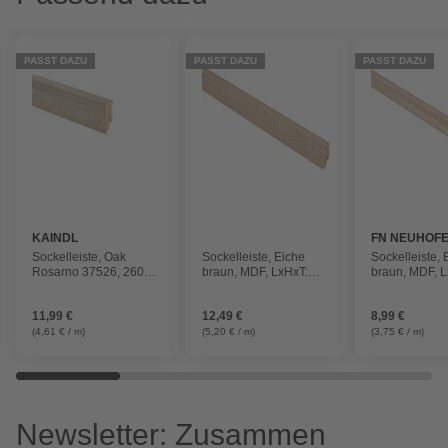
PASST DAZU
PASST DAZU
PASST DAZU
KAINDL
FN NEUHOF
Sockelleiste, Oak
Sockelleiste, Eiche
Sockelleiste, 
Rosarno 37526, 2600 x
braun, MDF, LxHxT:
braun, MDF, L
50 x 18 mm (L x B x S)
240 x 5,8 x 1,9 cm
240 x 3,8 x 1
11,99 €
12,49 €
8,99 €
(4,61 € / m)
(5,20 € / m)
(3,75 € / m)
Newsletter: Zusammen