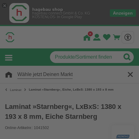
hagebau shop
Anzeigen
hagebau connect GmbH & Co. KG
KOSTENLOS- In Google Play
Wähle jetzt Deinen Markt
Laminat »Starnberg«, Eiche, LxBxS: 1380 x 193 x 8 mm
Laminat
Laminat »Starnberg«, LxBxS: 1380 x
193 x 8 mm, Eiche Starnberg
Online-Artikelnr.: 1041502