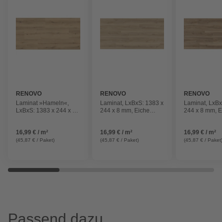
RENOVO
RENOVO
RENOVO
Laminat »Hameln«,
Laminat, LxBxS: 1383 x
Laminat, LxBx
LxBxS: 1383 x 244 x 8
244 x 8 mm, Eiche
244 x 8 mm, E
mm, Eiche Hameln
Arnheim
Nikosia
16,99 € / m²
16,99 € / m²
16,99 € / m²
(45,87 € / Paket)
(45,87 € / Paket)
(45,87 € / Paket
Passend dazu