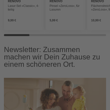
RENOVO
RENOVO
RENOVO
Lasur-Set »Classic«, 4-
Pinsel »ZeroLoss«, für
Flächenstreic
teilig
Lasuren
»ZeroLoss«, f
Lasuren
9,99 €
5,99 €
10,99 €
Newsletter: Zusammen
machen wir Dein Zuhause zu
einem schöneren Ort.