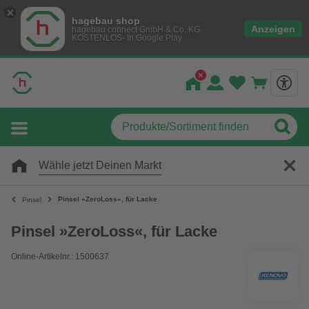
hagebau shop
Anzeigen
hagebau connect GmbH & Co. KG
KOSTENLOS- In Google Play
Wähle jetzt Deinen Markt
Pinsel »ZeroLoss«, für Lacke
Pinsel
Pinsel »ZeroLoss«, für Lacke
Online-Artikelnr.: 1500637