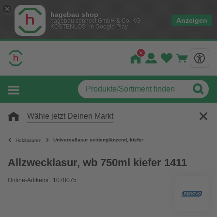
hagebau shop
Anzeigen
hagebau connect GmbH & Co. KG
KOSTENLOS- In Google Play
Wähle jetzt Deinen Markt
Universallasur seidenglänzend, kiefer
Holzlasuren
Allzwecklasur, wb 750ml kiefer 1411
Online-Artikelnr.: 1078075