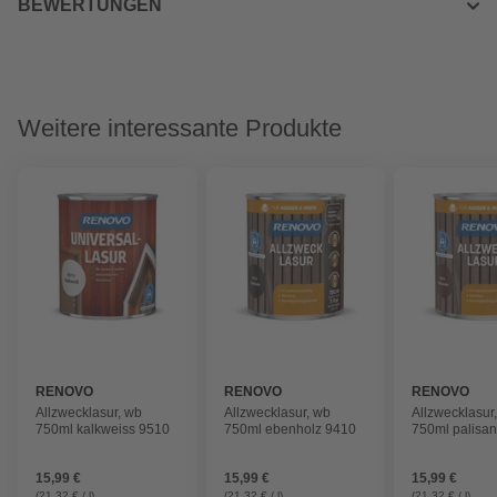
BEWERTUNGEN
Weitere interessante Produkte
RENOVO
RENOVO
RENOVO
Allzwecklasur, wb
Allzwecklasur, wb
Allzwecklasur
750ml kalkweiss 9510
750ml ebenholz 9410
750ml palisa
15,99 €
15,99 €
15,99 €
(21,32 € / l)
(21,32 € / l)
(21,32 € / l)