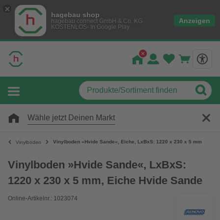
hagebau shop
Anzeigen
hagebau connect GmbH & Co. KG
KOSTENLOS- In Google Play
Wähle jetzt Deinen Markt
Vinylboden »Hvide Sande«, Eiche, LxBxS: 1220 x 230 x 5 mm
Vinylböden
Vinylboden »Hvide Sande«, LxBxS:
1220 x 230 x 5 mm, Eiche Hvide Sande
Online-Artikelnr.: 1023074