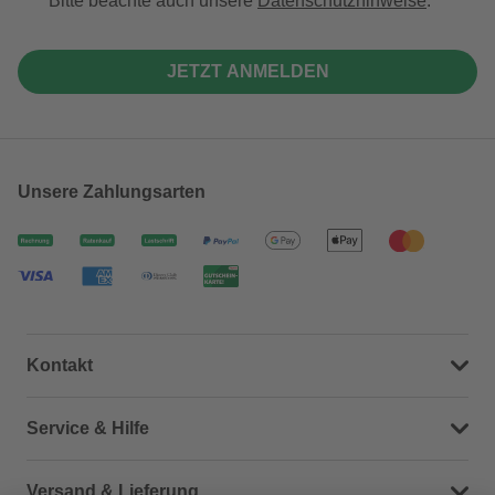
Bitte beachte auch unsere
Datenschutzhinweise
.
JETZT ANMELDEN
Unsere Zahlungsarten
Kontakt
Dein Kontakt zu uns
Service & Hilfe
Häufige Fragen (FAQ)
Versand & Lieferung