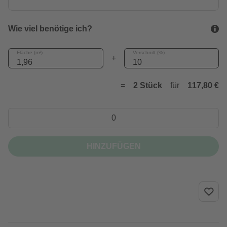
Wie viel benötige ich?
Fläche (m²)
Verschnitt (%)
+
=
2 Stück
für
117,80 €
HINZUFÜGEN