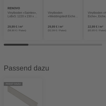
RENOVO
Vinylboden »Saintes«,
Vinylboden
Vinylboden »
LxBxS: 1220 x 230 x 5
»Weddingstedt Eiche«,
Eiche«, Eiche
mm, Eiche Saintes
Eiche, LxBxS:
1220x228x4
1524x228x6,5mm
29,99 € / m²
29,99 € / m²
22,99 € / m²
(58,90 € / Paket)
(52,09 € / Paket)
(63,95 € / Paket
Passend dazu
PASST DAZU