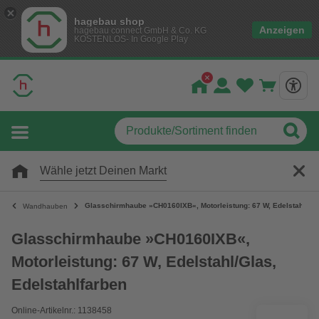
hagebau shop
Anzeigen
hagebau connect GmbH & Co. KG
KOSTENLOS- In Google Play
Wähle jetzt Deinen Markt
Glasschirmhaube »CH0160IXB«, Motorleistung: 67 W, Edelstahl/Gla
Wandhauben
Glasschirmhaube »CH0160IXB«,
Motorleistung: 67 W, Edelstahl/Glas,
Edelstahlfarben
Online-Artikelnr.: 1138458