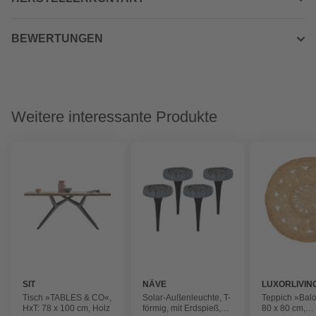
BEWERTUNGEN
Weitere interessante Produkte
SIT
NÄVE
LUXORLIVIN
Tisch »TABLES & CO«,
Solar-Außenleuchte, T-
Teppich »Balo
HxT: 78 x 100 cm, Holz
förmig, mit Erdspieß,
80 x 80 cm,