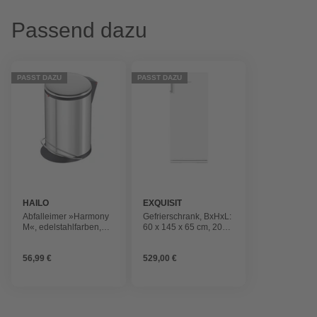
Passend dazu
PASST DAZU
PASST DAZU
HAILO
EXQUISIT
Abfalleimer »Harmony
Gefrierschrank, BxHxL:
M«, edelstahlfarben,
60 x 145 x 65 cm, 202l,
mit Softclose, 12 l
weiß
56,99 €
529,00 €