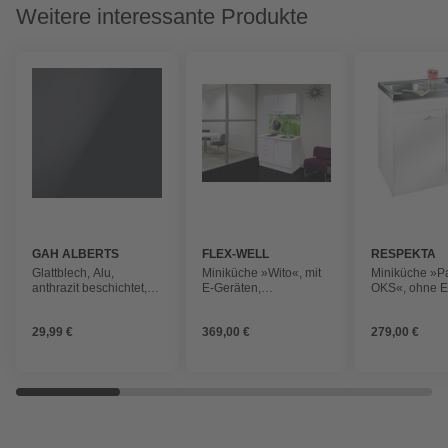
Weitere interessante Produkte
GAH ALBERTS
FLEX-WELL
RESPEKTA
Glattblech, Alu,
Miniküche »Wito«, mit
Miniküche »P
anthrazit beschichtet,
E-Geräten,
OKS«, ohne E
BxLxS: 20x100x0,08
Gesamtbreite: 100 cm
Gesamtbreite
cm
29,99 €
369,00 €
279,00 €