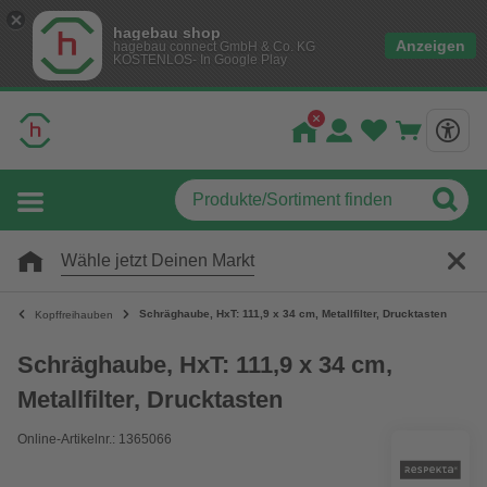
hagebau shop
Anzeigen
hagebau connect GmbH & Co. KG
KOSTENLOS- In Google Play
Wähle jetzt Deinen Markt
Schräghaube, HxT: 111,9 x 34 cm, Metallfilter, Drucktasten
Kopffreihauben
Schräghaube, HxT: 111,9 x 34 cm,
Metallfilter, Drucktasten
Online-Artikelnr.: 1365066