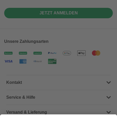
JETZT ANMELDEN
Unsere Zahlungsarten
Kontakt
Dein Kontakt zu uns
Service & Hilfe
Häufige Fragen (FAQ)
Versand & Lieferung