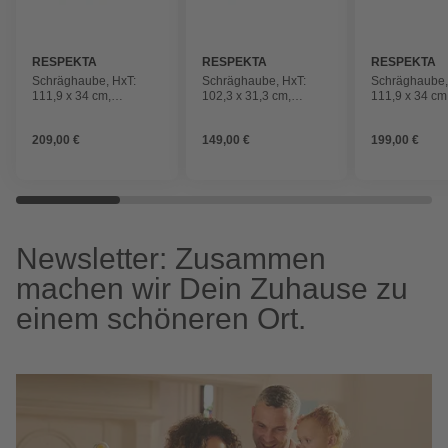
RESPEKTA
RESPEKTA
RESPEKTA
Schräghaube, HxT:
Schräghaube, HxT:
Schräghaube,
111,9 x 34 cm,
102,3 x 31,3 cm,
111,9 x 34 cm
Metallfilter, Touch-
Metallfilter, Drucktasten
Metallfilter, D
Control
209,00 €
149,00 €
199,00 €
Newsletter: Zusammen
machen wir Dein Zuhause zu
einem schöneren Ort.