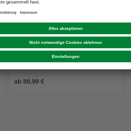
MYSPOTTI
Küchenrückwand-Panel »fixy«, weiß/grau
ab
89,99 €