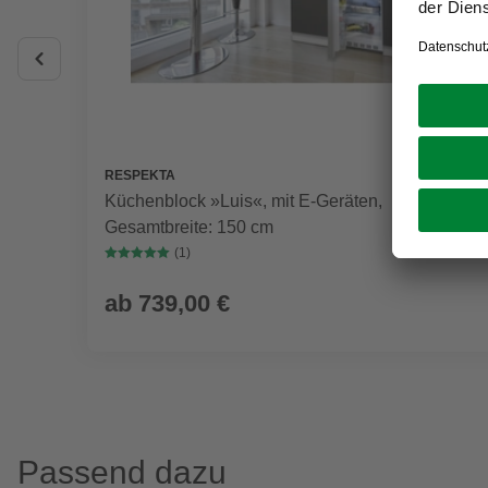
RESPEKTA
Küchenblock »Luis«, mit E-Geräten,
Gesamtbreite: 150 cm
(1)
ab
739,00 €
Passend dazu