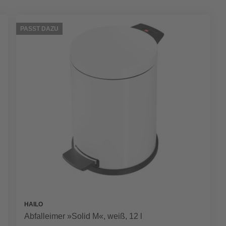
PASST DAZU
HAILO
Abfalleimer »Solid M«, weiß, 12 l