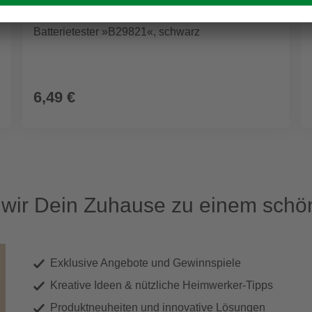
CON:P
Batterietester »B29821«, schwarz
6,49 €
ir Dein Zuhause zu einem schön
Exklusive Angebote und Gewinnspiele
Kreative Ideen & nützliche Heimwerker-Tipps
Produktneuheiten und innovative Lösungen