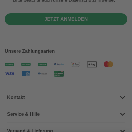
Bitte beachte auch unsere
Datenschutzhinweise
.
JETZT ANMELDEN
Unsere Zahlungsarten
Kontakt
Dein Kontakt zu uns
Service & Hilfe
Häufige Fragen (FAQ)
Versand & Lieferung