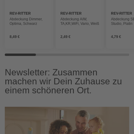
REV-RITTER
REV-RITTER
REV-RITTER
Abdeckung Dimmer,
Abdeckung A/W,
Abdeckung SE
Optima, Schwarz
TA,KR,WiFi, Vario, Weiß
Studio, Platin
8,49 €
2,49 €
4,79 €
Newsletter: Zusammen
machen wir Dein Zuhause zu
einem schöneren Ort.