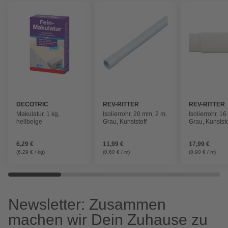
DECOTRIC
REV-RITTER
REV-RITTER
Makulatur, 1 kg,
Isolierrohr, 20 mm, 2 m,
Isolierrohr, 1
hellbeige
Grau, Kunststoff
Grau, Kunststo
6,29 €
11,99 €
17,99 €
(6,29 € / kg)
(0,60 € / m)
(0,90 € / m)
Newsletter: Zusammen
machen wir Dein Zuhause zu