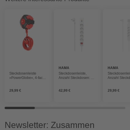
HAMA
HAMA
Steckdosenleiste
Steckdosenleiste,
Steckdosenlei
»PowerGlobe«, 4-fach
Anzahl Steckdosen: 5,
Anzahl Steckd
mit Schalter, Länge:
3680 W, weiß
3680 W, weiß
1,4m
29,99 €
42,99 €
29,99 €
Newsletter: Zusammen