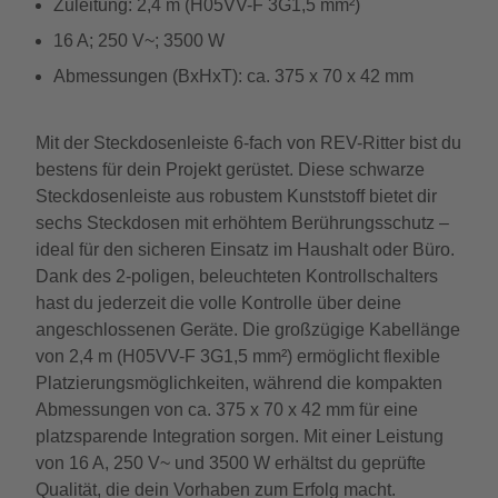
Zuleitung: 2,4 m (H05VV-F 3G1,5 mm²)
16 A; 250 V~; 3500 W
Abmessungen (BxHxT): ca. 375 x 70 x 42 mm
Mit der Steckdosenleiste 6-fach von REV-Ritter bist du
bestens für dein Projekt gerüstet. Diese schwarze
Steckdosenleiste aus robustem Kunststoff bietet dir
sechs Steckdosen mit erhöhtem Berührungsschutz –
ideal für den sicheren Einsatz im Haushalt oder Büro.
Dank des 2-poligen, beleuchteten Kontrollschalters
hast du jederzeit die volle Kontrolle über deine
angeschlossenen Geräte. Die großzügige Kabellänge
von 2,4 m (H05VV-F 3G1,5 mm²) ermöglicht flexible
Platzierungsmöglichkeiten, während die kompakten
Abmessungen von ca. 375 x 70 x 42 mm für eine
platzsparende Integration sorgen. Mit einer Leistung
von 16 A, 250 V~ und 3500 W erhältst du geprüfte
Qualität, die dein Vorhaben zum Erfolg macht.