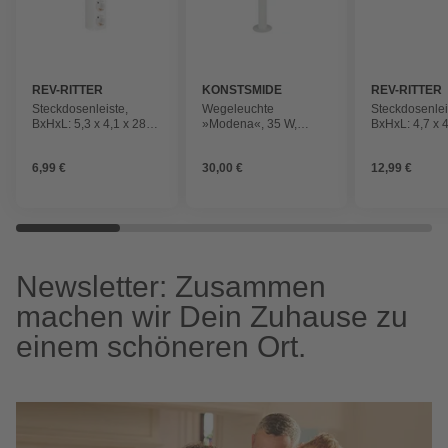
REV-RITTER
KONSTSMIDE
REV-RITTER
Steckdosenleiste,
Wegeleuchte
Steckdosenlei
BxHxL: 5,3 x 4,1 x 28
»Modena«, 35 W,
BxHxL: 4,7 x 4
cm
dimmbar
cm
6,99 €
30,00 €
12,99 €
Newsletter: Zusammen
machen wir Dein Zuhause zu
einem schöneren Ort.