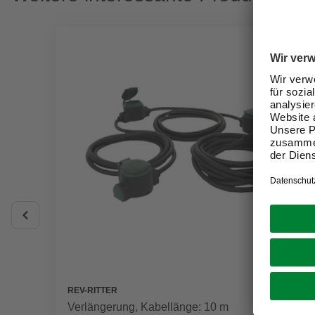
REV-RITTER
Verlängerung, Kabellänge: 10 m