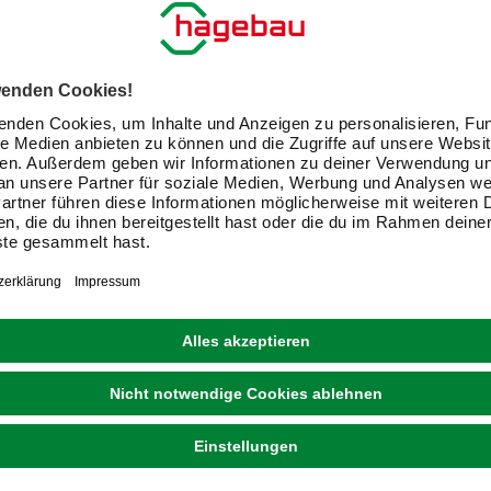
REV-RITTER
Verlängerungskabel Powersplit, ca. 25 m,