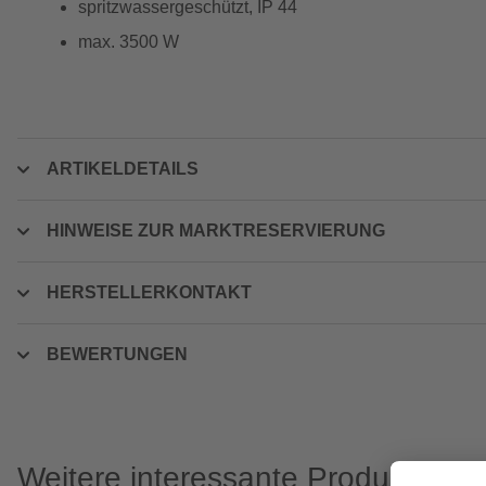
spritzwassergeschützt, IP 44
max. 3500 W
ARTIKELDETAILS
HINWEISE ZUR MARKTRESERVIERUNG
HERSTELLERKONTAKT
BEWERTUNGEN
Weitere interessante Produkte