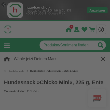
hagebau shop
Anzeigen
hagebau connect GmbH & Co. KG
KOSTENLOS- In Google Play
Wähle jetzt Deinen Markt
Hundesnack »Chicko Mini«, 225 g, Ente
Hundeleckerlis
Hundesnack »Chicko Mini«, 225 g, Ente
Online-Artikelnr.: 1138645