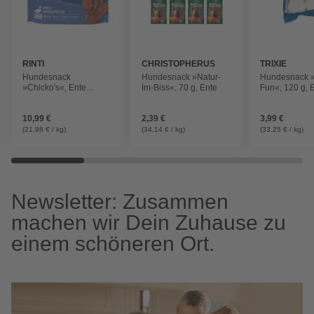
RINTI
CHRISTOPHERUS
TRIXIE
Hundesnack
Hundesnack »Natur-
Hundesnack 
»Chicko's«, Ente
Im-Biss«, 70 g, Ente
Fun«, 120 g, 
Megapack, 500 g
10,99 €
2,39 €
3,99 €
(21,98 € / kg)
(34,14 € / kg)
(33,25 € / kg)
Newsletter: Zusammen
machen wir Dein Zuhause zu
einem schöneren Ort.