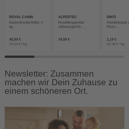
ROYAL CANIN
ALPERTEC
RINTI
Katzentrockenfutter, 4
Rosettengarnitur
Hundesnack 
kg
»MoveLight II«,
Plus«,
Edelstahl
Geflügel/Gem
40,99 €
34,99 €
2,19 €
(10,25 € / kg)
(27,38 € / kg)
Newsletter: Zusammen
machen wir Dein Zuhause zu
einem schöneren Ort.