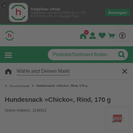
hagebau shop
Anzeigen
hagebau connect GmbH & Co. KG
KOSTENLOS- In Google Play
Wähle jetzt Deinen Markt
Hundesnack »Chicko«, Rind, 170 g
Hundeleckerlis
Hundesnack »Chicko«, Rind, 170 g
Online-Artikelnr.: 1138522