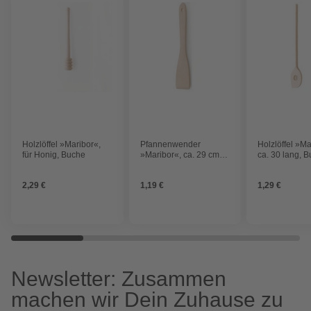
Holzlöffel »Maribor«,
Pfannenwender
Holzlöffel »Ma
für Honig, Buche
»Maribor«, ca. 29 cm
ca. 30 lang, 
lang, Buche
2,29 €
1,19 €
1,29 €
Newsletter: Zusammen
machen wir Dein Zuhause zu