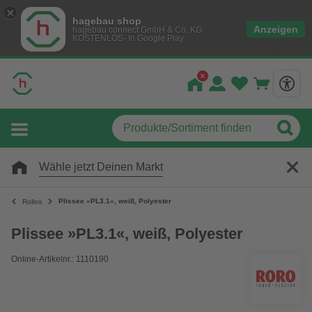
hagebau shop
Anzeigen
hagebau connect GmbH & Co. KG
KOSTENLOS- In Google Play
Wähle jetzt Deinen Markt
Plissee »PL3.1«, weiß, Polyester
Rollos
Plissee »PL3.1«, weiß, Polyester
Online-Artikelnr.: 1110190