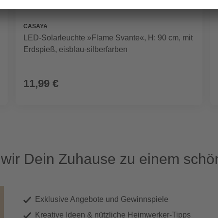
CASAYA
LED-Solarleuchte »Flame Svante«, H: 90 cm, mit
Erdspieß, eisblau-silberfarben
11,99 €
ir Dein Zuhause zu einem schön
Exklusive Angebote und Gewinnspiele
Kreative Ideen & nützliche Heimwerker-Tipps