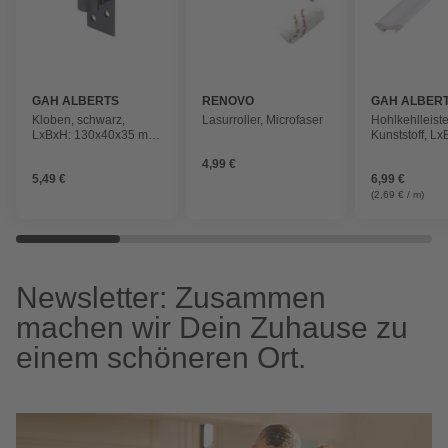
GAH ALBERTS
RENOVO
GAH ALBER
Kloben, schwarz,
Lasurroller, Microfaser
Hohlkehlleiste
LxBxH: 130x40x35 mm,
Kunststoff, Lx
zum Anschrauben
260x2,2x2,2 
4,99 €
5,49 €
6,99 €
(2,69 € / m)
Newsletter: Zusammen
machen wir Dein Zuhause zu
einem schöneren Ort.