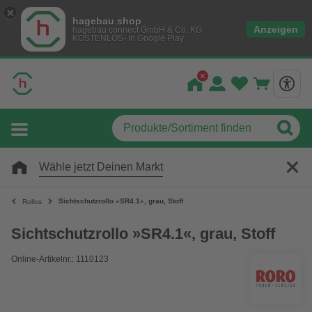
hagebau shop
Anzeigen
hagebau connect GmbH & Co. KG
KOSTENLOS- In Google Play
Wähle jetzt Deinen Markt
Sichtschutzrollo »SR4.1«, grau, Stoff
Rollos
Sichtschutzrollo »SR4.1«, grau, Stoff
Online-Artikelnr.: 1110123