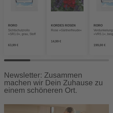
RORO
KORDES ROSEN
RORO
Sichtschutzrollo
Rose »Gärtnerfreude«
Verdunkelungs
»SR1.0«, grau, Stoff
»VR5.1«, beige
14,99 €
63,99 €
199,00 €
Newsletter: Zusammen
machen wir Dein Zuhause zu
einem schöneren Ort.