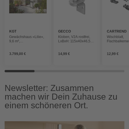
KGT
GECCO
CARTREND
Gewächshaus »Lilie«,
Kloben, V2A rostfrei,
Wischblatt,
9,6 m²,
LxBxH: 115x40x46,5
Flachbalkenwi
Kunststoff/Aluminium,
mm
LxBxH: 54,5x
winterfest
3.799,00 €
14,99 €
12,99 €
Newsletter: Zusammen
machen wir Dein Zuhause zu
einem schöneren Ort.